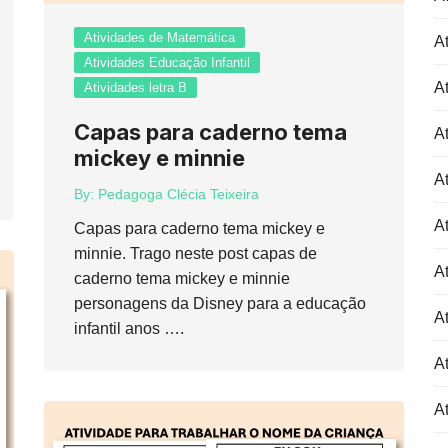
Atividades de Matemática
At
Atividades Educação Infantil
At
Atividades letra B
Capas para caderno tema
At
mickey e minnie
At
By:
Pedagoga Clécia Teixeira
At
Capas para caderno tema mickey e
minnie. Trago neste post capas de
At
caderno tema mickey e minnie
personagens da Disney para a educação
At
infantil anos ….
At
A