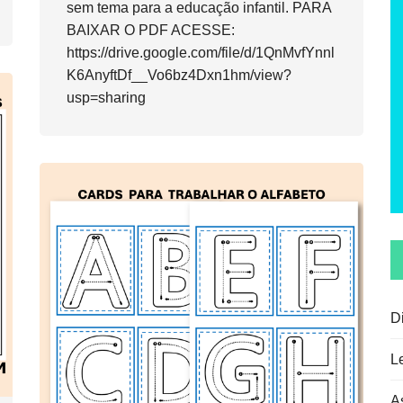
sem tema para a educação infantil. PARA
BAIXAR O PDF ACESSE:
https://drive.google.com/file/d/1QnMvfYnnl
K6AnyftDf__Vo6bz4Dxn1hm/view?
usp=sharing
D
L
A