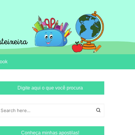
ook
Digite aqui o que você procura
Conheça minhas apostilas!