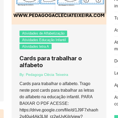
in
Tu
As
Atividades de Alfabetização
Atividades Educação Infantil
At
Atividades letra A
m
Cards para trabalhar o
D
alfabeto
L
By:
Pedagoga Clécia Teixeira
Cards para trabalhar o alfabeto. Trago
Ap
neste post cards para trabalhar as letras
do alfabeto na educação infantil. PARA
A
BAIXAR O PDF ACESSE:
c
https://drive.google.com/file/d/1J9F7xhaoh
2s40ui4Ak3LM_rz2wUyKilr/view?