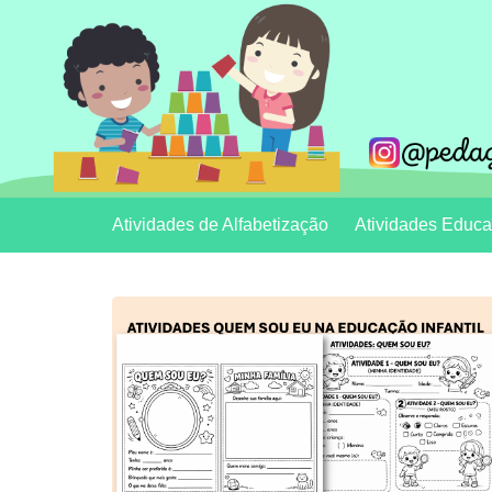
Ir
para
o
conteúdo
Clécia Teixeira
educação
Atividades de Alfabetização
Atividades Educaç