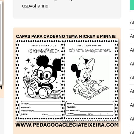
usp=sharing
A
A
A
A
A
A
At
At
At