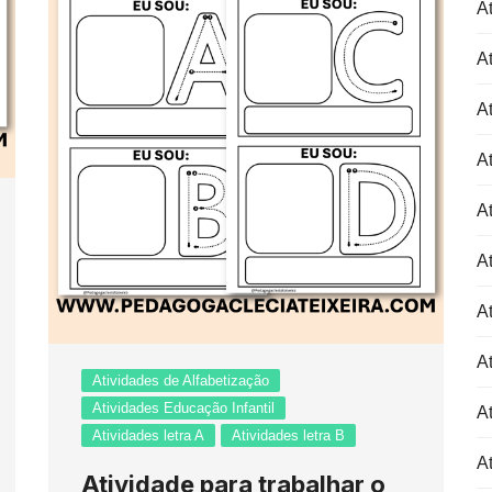
At
At
At
At
At
At
At
At
Atividades de Alfabetização
Atividades Educação Infantil
At
Atividades letra A
Atividades letra B
At
Atividade para trabalhar o