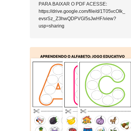
PARA BAIXAR O PDF ACESSE:
https://drive.google.com/file/d/1T05vcOIk_
evsrSz_Z3hwQDPVGl5sJwHF/view?
usp=sharing