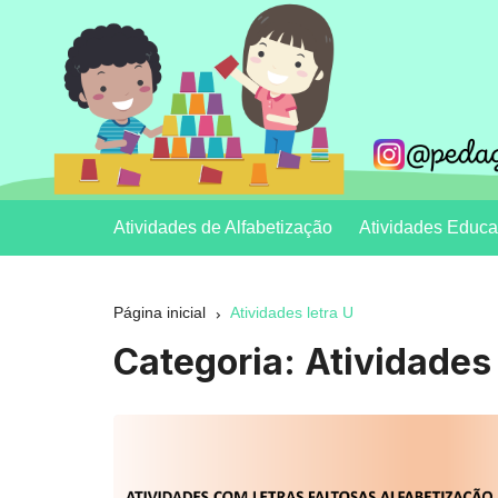
Ir
para
o
conteúdo
Clécia Teixeira
educação
Atividades de Alfabetização
Atividades Educaç
Página inicial
Atividades letra U
Categoria:
Atividades 