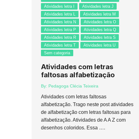
Atividades letra I
Atividades letra J
Atividades letra L
Atividades letra M
Atividades letra N
Atividades letra O
Atividades letra P
Atividades letra Q
Atividades letra R
Atividades letra S
Atividades letra T
Atividades letra U
Sem categoria
Atividades com letras
faltosas alfabetização
By:
Pedagoga Clécia Teixeira
Atividades com letras faltosas
alfabetização. Trago neste post atividades
de alfabetização com letras faltosas para
alfabetização. Atividades de A A Z com
desenhos coloridos. Essa ….