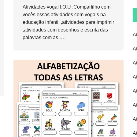
Atividades vogal I,O,U .Compartilho com
vocês essas atividades com vogais na
educação infantil ,atividades para imprimir
,atividades com desenhos e escrita das
A
palavras com as ….
A
A
A
A
A
At
At