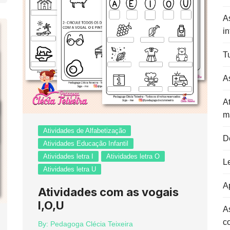
A
in
Tu
As
At
m
Atividades de Alfabetização
D
Atividades Educação Infantil
Atividades letra I
Atividades letra O
L
Atividades letra U
Ap
Atividades com as vogais
I,O,U
A
c
By:
Pedagoga Clécia Teixeira