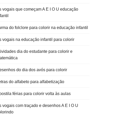
s vogais que começam A E I O U educação
fantil
rma do folclore para colorir na educação infantil
 vogais na educação infantil para colorir
ividades dia do estudante para colorir e
atemática
esenhos do dia dos avós para colorir
etras do alfabeto para alfabetização
ostila férias para colorir volta às aulas
s vogais com traçado e desenhos A E I O U
olorindo