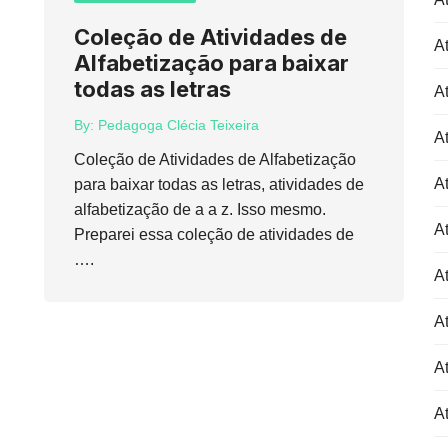
Coleção de Atividades de
At
Alfabetização para baixar
todas as letras
At
By:
Pedagoga Clécia Teixeira
At
Coleção de Atividades de Alfabetização
At
para baixar todas as letras, atividades de
alfabetização de a a z. Isso mesmo.
At
Preparei essa coleção de atividades de
….
At
At
At
At