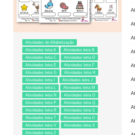
At
At
At
Atividades de Alfabetização
Atividades letra A
Atividades letra B
At
Atividades letra C
Atividades letra D
Atividades letra E
Atividades letra F
At
Atividades letra G
Atividades letra H
At
Atividades letra I
Atividades letra J
Atividades letra L
Atividades letra M
At
Atividades letra N
Atividades letra O
Atividades letra P
Atividades letra Q
At
Atividades letra R
Atividades letra S
Atividades letra T
Atividades letra U
At
Atividades letra V
Atividades letra X
Atividades letra Z
A