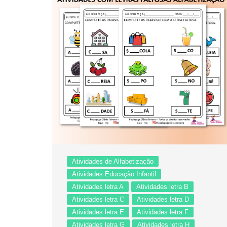
Atividades de Alfabetização
Atividades Educação Infantil
Atividades letra A
Atividades letra B
Atividades letra C
Atividades letra D
Atividades letra E
Atividades letra F
Atividades letra G
Atividades letra H