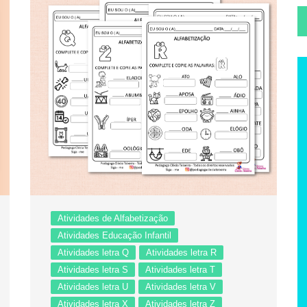
Atividades de Alfabetização
Atividades Educação Infantil
Atividades letra Q
Atividades letra R
Atividades letra S
Atividades letra T
Atividades letra U
Atividades letra V
Atividades letra X
Atividades letra Z