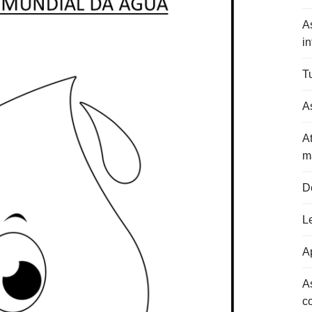
A
in
Tu
As
At
m
D
L
Ap
A
c