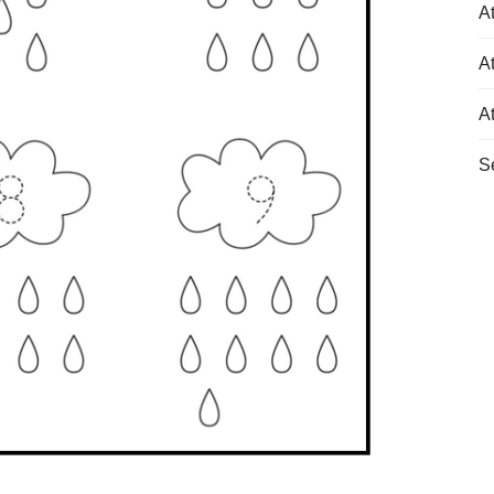
At
At
A
S