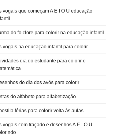
s vogais que começam A E I O U educação
fantil
rma do folclore para colorir na educação infantil
 vogais na educação infantil para colorir
ividades dia do estudante para colorir e
atemática
esenhos do dia dos avós para colorir
etras do alfabeto para alfabetização
ostila férias para colorir volta às aulas
s vogais com traçado e desenhos A E I O U
olorindo