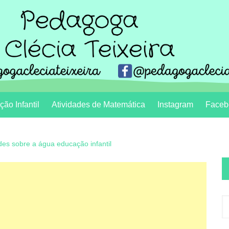
ão Infantil
Atividades de Matemática
Instagram
Faceb
des sobre a água educação infantil