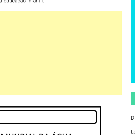
a educação infantil.
D
L