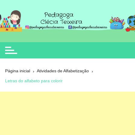
Ir
para
o
Clécia Teixeira
educação
conteúdo
Página inicial
Atividades de Alfabetização
Letras do alfabeto para colorir