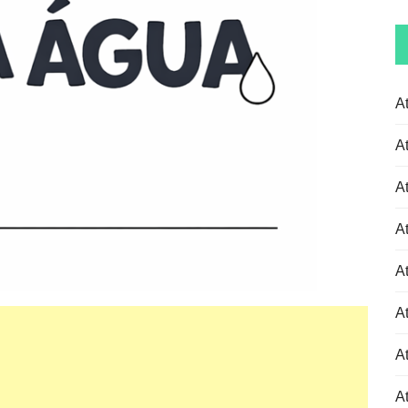
A
A
A
A
A
A
At
At