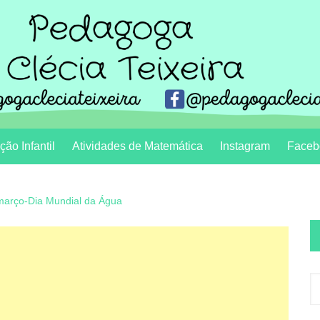
ão Infantil
Atividades de Matemática
Instagram
Faceb
março-Dia Mundial da Água