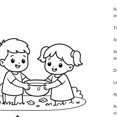
A
in
Tu
As
At
m
D
L
Ap
A
c