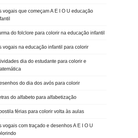
s vogais que começam A E I O U educação
fantil
rma do folclore para colorir na educação infantil
 vogais na educação infantil para colorir
ividades dia do estudante para colorir e
atemática
esenhos do dia dos avós para colorir
etras do alfabeto para alfabetização
ostila férias para colorir volta às aulas
s vogais com traçado e desenhos A E I O U
olorindo