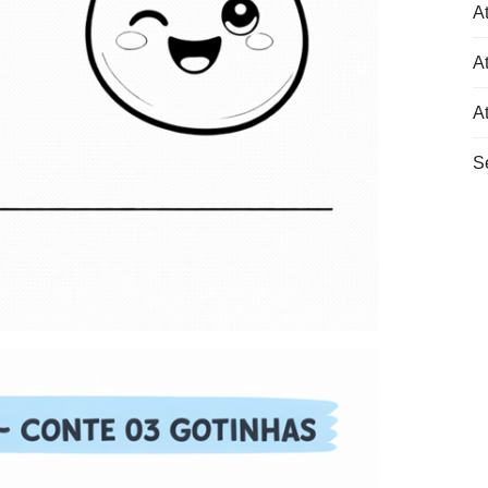
At
At
A
S