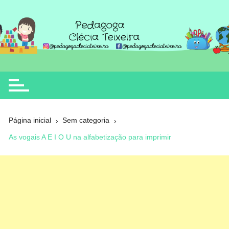
Ir
para
o
Clécia Teixeira
educação
conteúdo
Página inicial
Sem categoria
As vogais A E I O U na alfabetização para imprimir