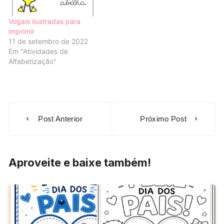
Vogais ilustradas para
imprimir
11 de setembro de 2022
Em "Atividades de
Alfabetização"
Navegação
Post Anterior
Próximo Post
de
Post
Aproveite e baixe também!