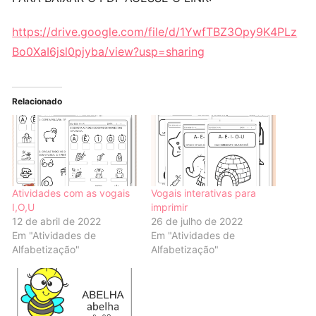
https://drive.google.com/file/d/1YwfTBZ3Opy9K4PLz
Bo0XaI6jsl0pjyba/view?usp=sharing
Relacionado
Atividades com as vogais
Vogais interativas para
I,O,U
imprimir
12 de abril de 2022
26 de julho de 2022
Em "Atividades de
Em "Atividades de
Alfabetização"
Alfabetização"