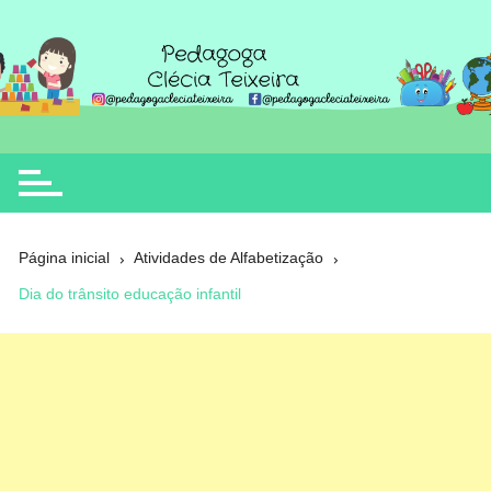
Ir
para
o
Clécia Teixeira
educação
conteúdo
Página inicial
Atividades de Alfabetização
Dia do trânsito educação infantil