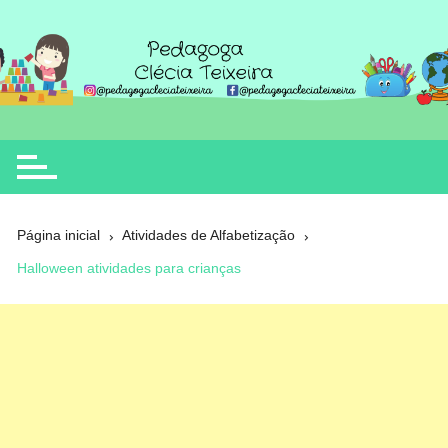
Ir
para
o
Clécia Teixeira
educação
conteúdo
Página inicial
Atividades de Alfabetização
Halloween atividades para crianças