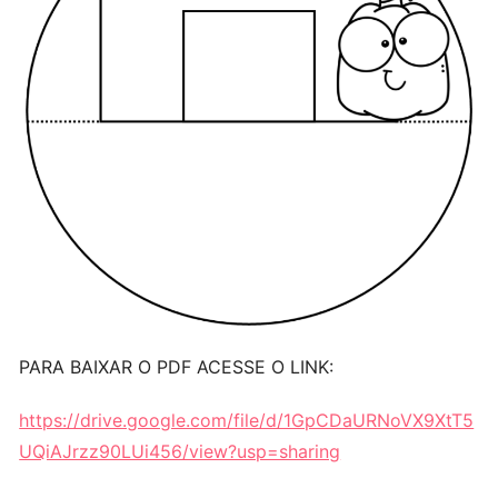
PARA BAIXAR O PDF ACESSE O LINK:
https://drive.google.com/file/d/1GpCDaURNoVX9XtT5
UQiAJrzz90LUi456/view?usp=sharing