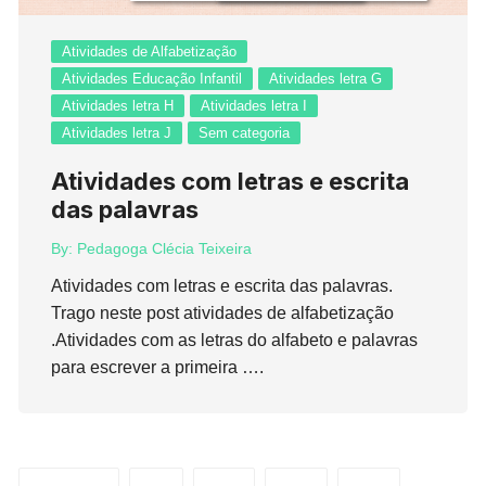
Atividades de Alfabetização
Atividades Educação Infantil
Atividades letra G
Atividades letra H
Atividades letra I
Atividades letra J
Sem categoria
Atividades com letras e escrita
das palavras
By:
Pedagoga Clécia Teixeira
Atividades com letras e escrita das palavras.
Trago neste post atividades de alfabetização
.Atividades com as letras do alfabeto e palavras
para escrever a primeira ….
Paginação