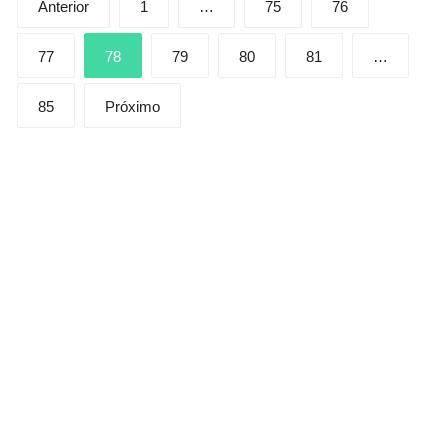
Anterior
1
…
75
76
de
posts
77
78
79
80
81
…
85
Próximo