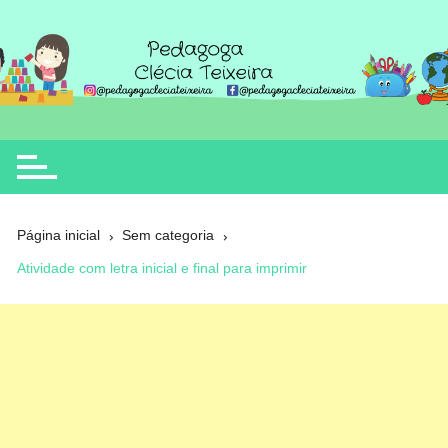
Ir
para
o
Clécia Teixeira
educação
conteúdo
Página inicial
Sem categoria
Atividade com letra inicial e final para imprimir