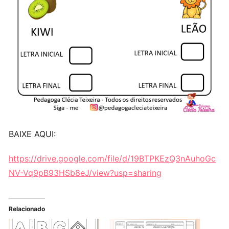
BAIXE AQUI:
https://drive.google.com/file/d/19BTPKEzQ3nAuhoGc
NV-Vq9pB93HSb8eJ/view?usp=sharing
Relacionado