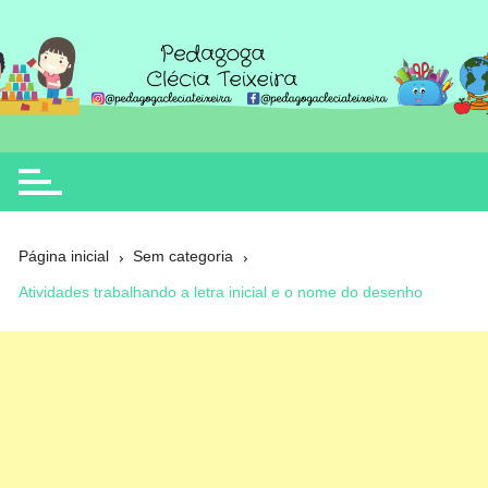
Ir
para
o
Clécia Teixeira
educação
conteúdo
Página inicial
Sem categoria
Atividades trabalhando a letra inicial e o nome do desenho