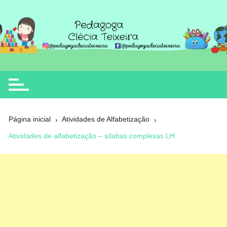
Ir
para
o
Clécia Teixeira
educação
conteúdo
Página inicial
Atividades de Alfabetização
Atividades de alfabetização – sílabas complexas LH