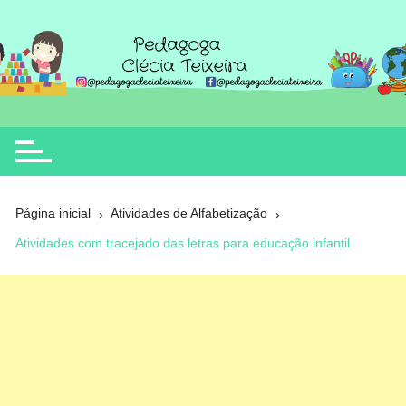
Ir
para
o
Clécia Teixeira
educação
conteúdo
Página inicial
Atividades de Alfabetização
Atividades com tracejado das letras para educação infantil