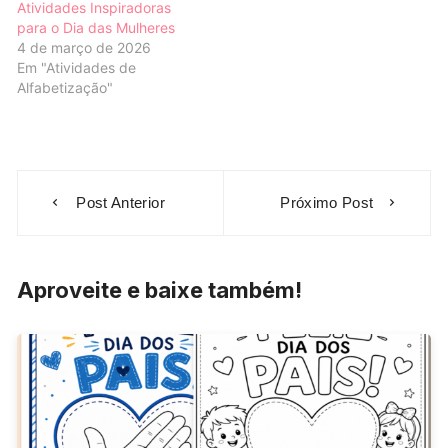
Atividades Inspiradoras
para o Dia das Mulheres
4 de março de 2026
Em "Atividades de
Alfabetização"
Navegação
Post Anterior
Próximo Post
de
Post
Aproveite e baixe também!