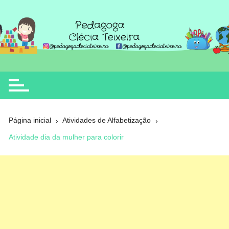
Ir
para
o
Clécia Teixeira
educação
conteúdo
Página inicial
Atividades de Alfabetização
Atividade dia da mulher para colorir