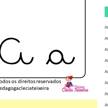
A
A
A
A
A
A
At
At