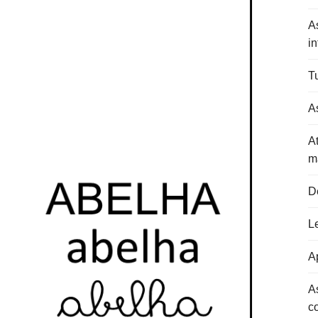
A
in
Tu
As
At
m
D
L
Ap
A
c