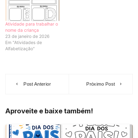
Atividade para trabalhar o
nome da criança
23 de janeiro de 2026
Em "Atividades de
Alfabetização"
Navegação
Post Anterior
Próximo Post
de
Post
Aproveite e baixe também!