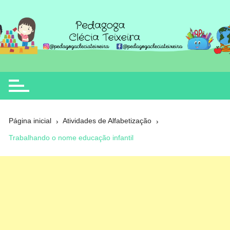
Ir
para
o
Clécia Teixeira
educação
conteúdo
Página inicial
Atividades de Alfabetização
Trabalhando o nome educação infantil