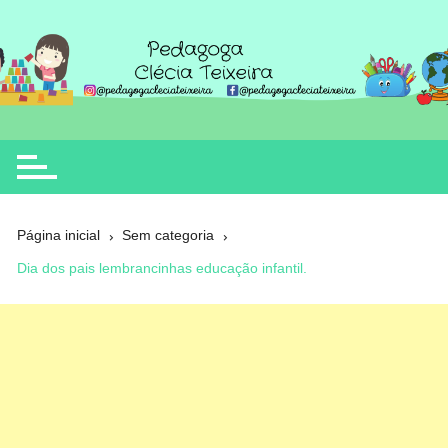
Ir
para
o
Clécia Teixeira
educação
conteúdo
Página inicial
Sem categoria
Dia dos pais lembrancinhas educação infantil.