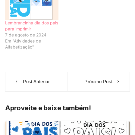
Lembrancinha dia dos pais
para imprimir
7 de agosto de 2024
Em "Atividades de
Alfabetização"
Navegação
Post Anterior
Próximo Post
de
Post
Aproveite e baixe também!