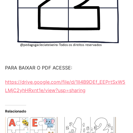
PARA BAIXAR O PDF ACESSE:
https://drive.google.com/file/d/1lI4B9DEf_EEPrtSxW5
LMjC2yhHRxnt1e/view?usp=sharing
Relacionado