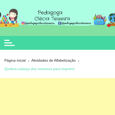
Ir
para
o
Clécia Teixeira
educação
conteúdo
Página inicial
Atividades de Alfabetização
Quebra-cabeça dos números para imprimir