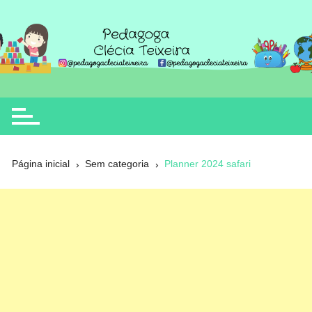
Ir
para
o
Clécia Teixeira
educação
conteúdo
Página inicial
Sem categoria
Planner 2024 safari