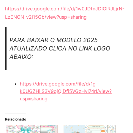
https://drive.google.com/file/d/1w0JDtnJDlGIRJLjrN-
LzENON_v2l15Gb/view?usp=sharing
PARA BAIXAR O MODELO 2025
ATUALIZADO CLICA NO LINK LOGO
ABAIXO:
https://drive.google.com/file/d/1g-
k0UGZHilS3V9ojQIDfi5VGzHvi74rI/view?
usp=sharing
Relacionado