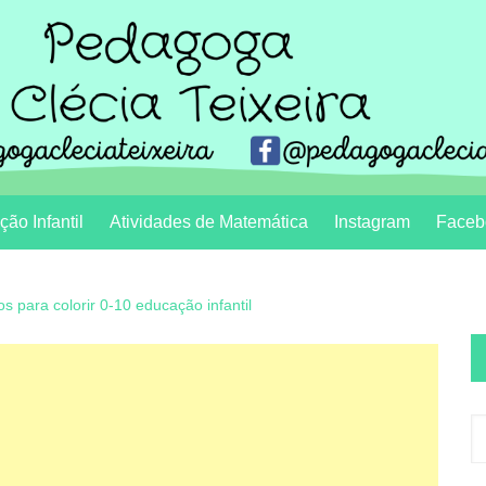
ão Infantil
Atividades de Matemática
Instagram
Faceb
 para colorir 0-10 educação infantil