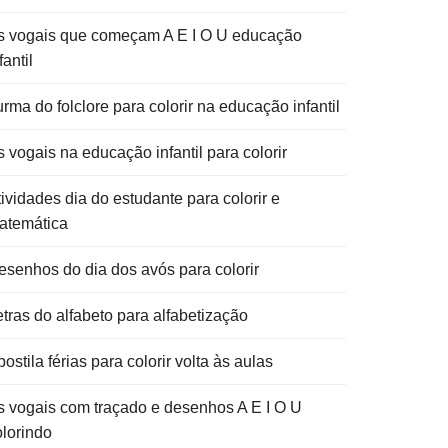
s vogais que começam A E I O U educação
fantil
rma do folclore para colorir na educação infantil
 vogais na educação infantil para colorir
ividades dia do estudante para colorir e
atemática
esenhos do dia dos avós para colorir
etras do alfabeto para alfabetização
ostila férias para colorir volta às aulas
s vogais com traçado e desenhos A E I O U
olorindo