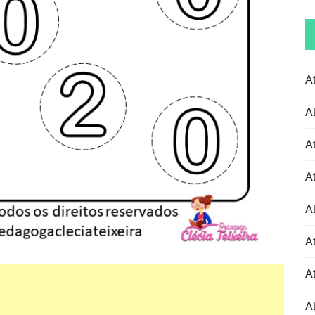
A
A
A
A
A
A
At
At