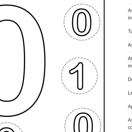
A
in
Tu
As
At
m
D
L
Ap
A
c