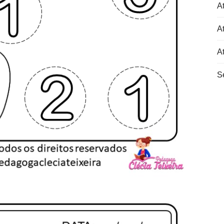
At
At
A
S