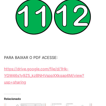
PARA BAIXAR O PDF ACESSE:
https://drive.google.com/file/d/1Hk-
YGW46s1y9Z5_kzBNHVsppXXkqap6M/view?
usp=sharing
Relacionado