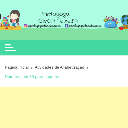
Ir
para
o
Clécia Teixeira
educação
conteúdo
Página inicial
Atividades de Alfabetização
Números até 30 para imprimir