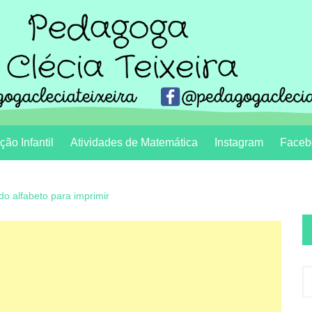
ão Infantil
Atividades de Matemática
Instagram
Faceb
do alfabeto para imprimir