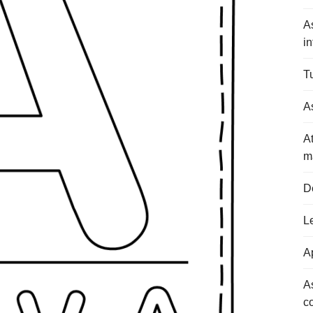
A
in
Tu
As
At
m
D
L
Ap
A
c