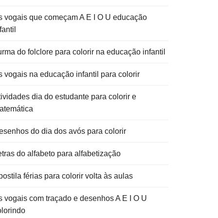
s vogais que começam A E I O U educação
fantil
rma do folclore para colorir na educação infantil
 vogais na educação infantil para colorir
ividades dia do estudante para colorir e
atemática
esenhos do dia dos avós para colorir
etras do alfabeto para alfabetização
ostila férias para colorir volta às aulas
s vogais com traçado e desenhos A E I O U
olorindo