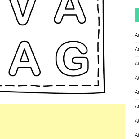
A
A
A
A
A
A
At
At