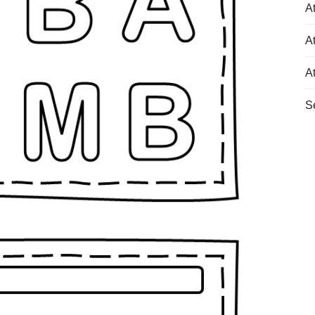
At
At
A
S