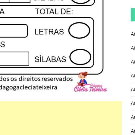
A
A
A
A
A
A
At
At