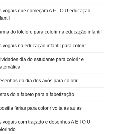
s vogais que começam A E I O U educação
fantil
rma do folclore para colorir na educação infantil
 vogais na educação infantil para colorir
ividades dia do estudante para colorir e
atemática
esenhos do dia dos avós para colorir
etras do alfabeto para alfabetização
ostila férias para colorir volta às aulas
s vogais com traçado e desenhos A E I O U
olorindo