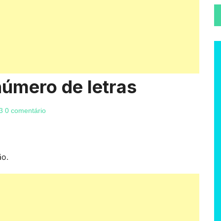
 número de letras
3
0 comentário
ão.