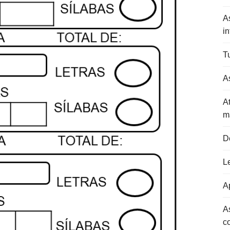
A
in
Tu
As
At
m
D
L
Ap
A
c