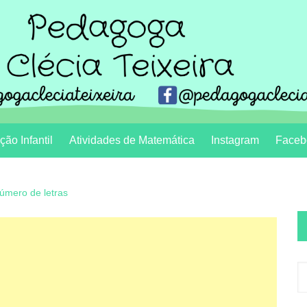
ão Infantil
Atividades de Matemática
Instagram
Faceb
 número de letras