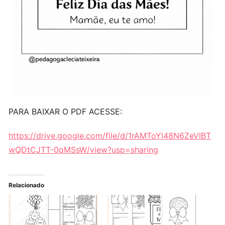
PARA BAIXAR O PDF ACESSE:
https://drive.google.com/file/d/1rAMToYl48N6ZeVIBT
wQDtCJTT-0qMSsW/view?usp=sharing
Relacionado