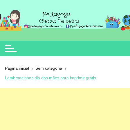
Ir
para
o
Clécia Teixeira
educação
conteúdo
Página inicial
Sem categoria
Lembrancinhas dia das mães para imprimir grátis