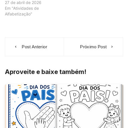
27 de abril de 2026
Em "Atividades de
Alfabetização"
Navegação
Post Anterior
Próximo Post
de
Post
Aproveite e baixe também!