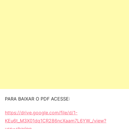
PARA BAIXAR O PDF ACESSE:
https://drive.google.com/file/d/1-
KEu6t_M3X01dq1CR286ncXaam7L6YW_/view?
usp=sharing