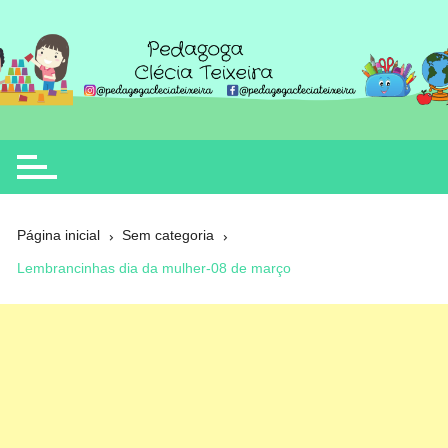
Ir
para
o
Clécia Teixeira
educação
conteúdo
Página inicial
Sem categoria
Lembrancinhas dia da mulher-08 de março