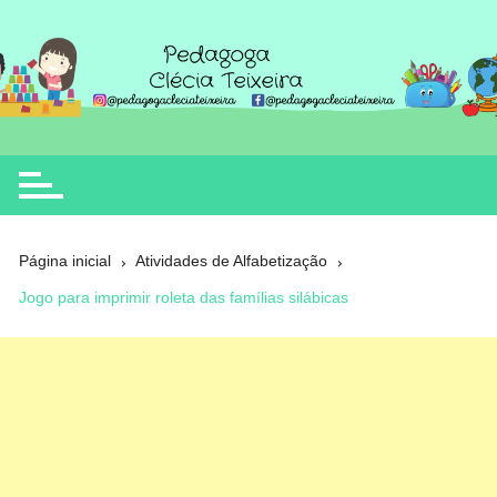
Ir
para
o
Clécia Teixeira
educação
conteúdo
Página inicial
Atividades de Alfabetização
Jogo para imprimir roleta das famílias silábicas