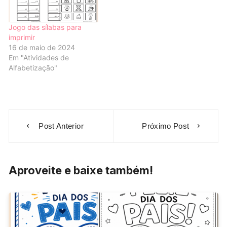
Jogo das sílabas para
imprimir
16 de maio de 2024
Em "Atividades de
Alfabetização"
Navegação
Post Anterior
Próximo Post
de
Post
Aproveite e baixe também!