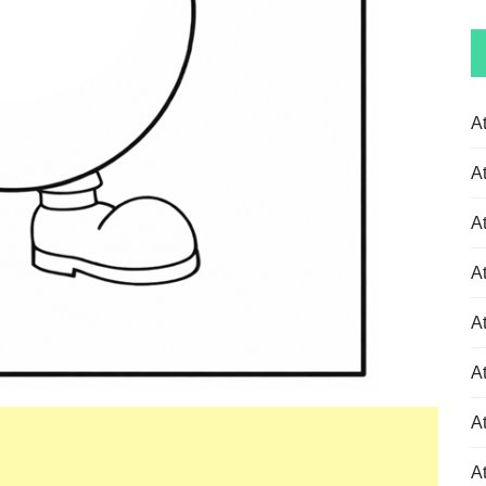
A
A
A
A
A
A
At
At