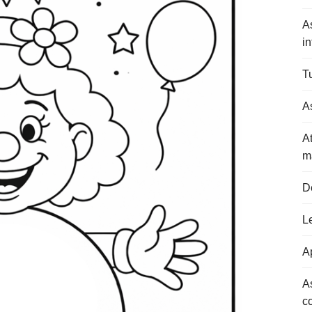
A
in
Tu
As
At
m
D
L
Ap
A
c