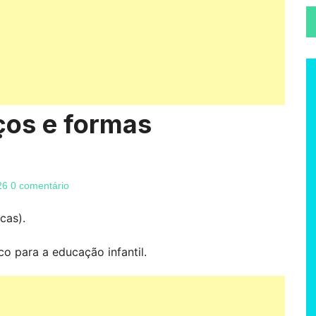
aços e formas
26
0 comentário
cas).
co para a educação infantil.