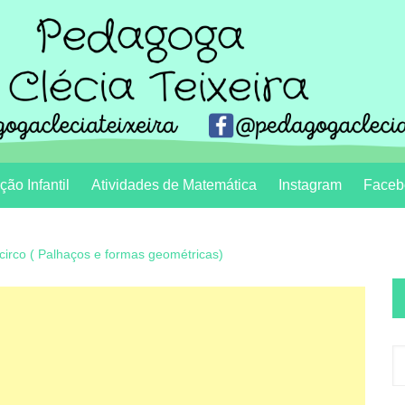
ão Infantil
Atividades de Matemática
Instagram
Faceb
circo ( Palhaços e formas geométricas)