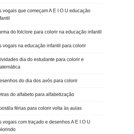
s vogais que começam A E I O U educação
fantil
rma do folclore para colorir na educação infantil
 vogais na educação infantil para colorir
ividades dia do estudante para colorir e
atemática
esenhos do dia dos avós para colorir
etras do alfabeto para alfabetização
ostila férias para colorir volta às aulas
s vogais com traçado e desenhos A E I O U
olorindo