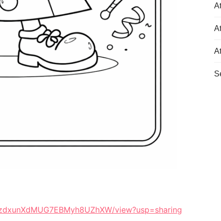
At
At
A
S
6vtGzdxunXdMUG7EBMyh8UZhXW/view?usp=sharing