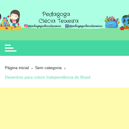
Ir
para
o
Clécia Teixeira
educação
conteúdo
Página inicial
Sem categoria
Desenhos para colorir:Independência do Brasil