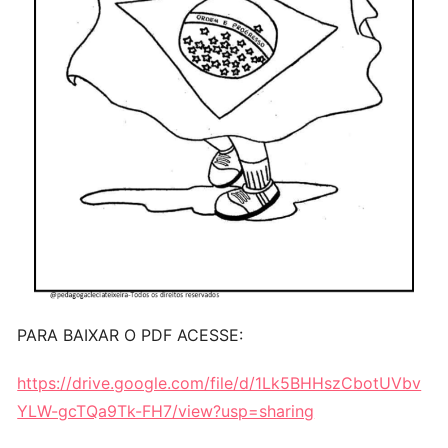
PARA BAIXAR O PDF ACESSE:
https://drive.google.com/file/d/1Lk5BHHszCbotUVbv
YLW-gcTQa9Tk-FH7/view?usp=sharing