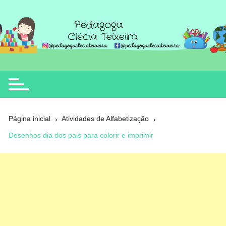
Ir
para
o
Clécia Teixeira
educação
conteúdo
Página inicial
Atividades de Alfabetização
Desenhos dia dos pais para colorir e imprimir