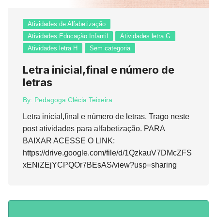
Atividades de Alfabetização
Atividades Educação Infantil
Atividades letra G
Atividades letra H
Sem categoria
Letra inicial,final e número de
letras
By:
Pedagoga Clécia Teixeira
Letra inicial,final e número de letras. Trago neste
post atividades para alfabetização. PARA
BAIXAR ACESSE O LINK:
https://drive.google.com/file/d/1QzkauV7DMcZFS
xENiZEjYCPQOr7BEsAS/view?usp=sharing