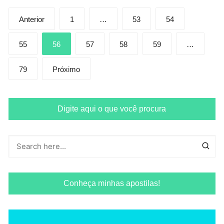
Paginação
Anterior
1
…
53
54
de
posts
55
56
57
58
59
…
79
Próximo
Digite aqui o que você procura
Conheça minhas apostilas!