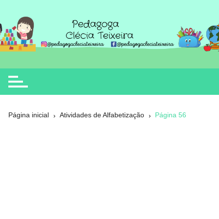
Ir
para
o
Clécia Teixeira
educação
conteúdo
Página inicial
Atividades de Alfabetização
Página 56