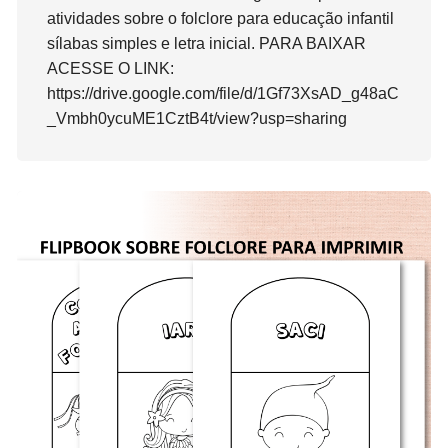
atividades sobre o folclore para educação infantil
sílabas simples e letra inicial. PARA BAIXAR
ACESSE O LINK:
https://drive.google.com/file/d/1Gf73XsAD_g48aC
_Vmbh0ycuME1CztB4t/view?usp=sharing