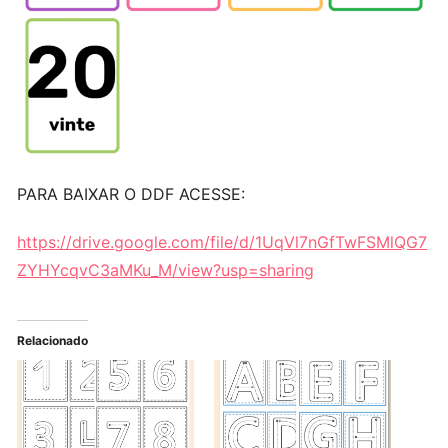
PARA BAIXAR O DDF ACESSE:
https://drive.google.com/file/d/1UqVl7nGfTwFSMlQG7
ZYHYcqvC3aMKu_M/view?usp=sharing
Relacionado