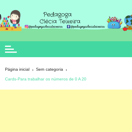
Ir
para
o
Clécia Teixeira
educação
conteúdo
Página inicial
Sem categoria
Cards-Para trabalhar os números de 0 A 20