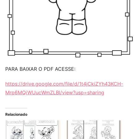
PARA BAIXAR O PDF ACESSE:
https://drive.google.com/file/d/1t4jCkiZYh43KCH-
Mrp6MQiWUucWmZLBl/view?usp=sharing
Relacionado