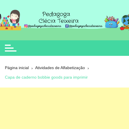
Ir
para
o
Clécia Teixeira
educação
conteúdo
Página inicial
Atividades de Alfabetização
Capa de caderno bobbie goods para imprimir