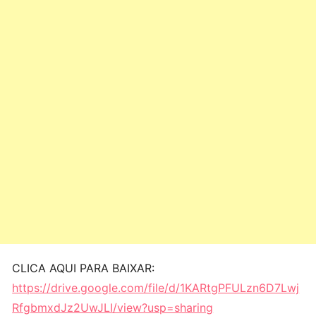
CLICA AQUI PARA BAIXAR:
https://drive.google.com/file/d/1KARtgPFULzn6D7Lwj
RfgbmxdJz2UwJLI/view?usp=sharing