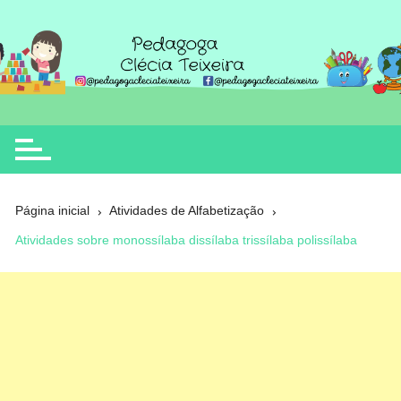
Ir
para
o
Clécia Teixeira
educação
conteúdo
Página inicial
Atividades de Alfabetização
Atividades sobre monossílaba dissílaba trissílaba polissílaba