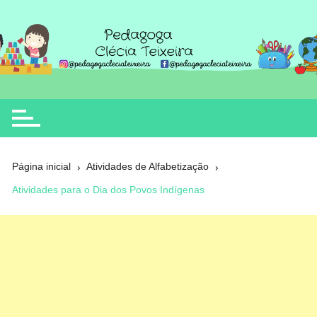
Ir
para
o
Clécia Teixeira
educação
conteúdo
Página inicial
Atividades de Alfabetização
Atividades para o Dia dos Povos Indígenas