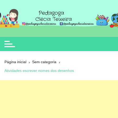
Ir
para
o
Clécia Teixeira
educação
conteúdo
Página inicial
Sem categoria
Atividades escrever nomes dos desenhos