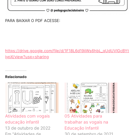
PARA BAIXAR O PDF ACESSE:
https://drive.google.com/file/d/1F18L6d19iiWs6hbL_qUdUVIGcBYt
iypX/view?usp=sharing
Relacionado
Atividades com vogais
05 Atividades para
educação infantil
trabalhar as vogais na
13 de outubro de 2022
Educação Infantil
Em "Atividades de
30 de setembro de 2021