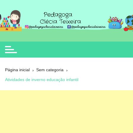
Ir
para
o
Clécia Teixeira
educação
conteúdo
Página inicial
Sem categoria
Atividades de inverno educação infantil