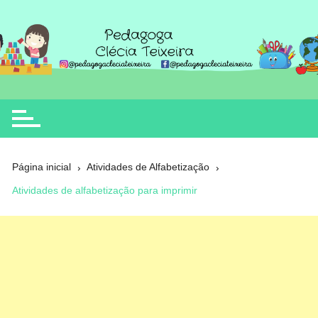
Ir
para
o
Clécia Teixeira
educação
conteúdo
Página inicial
Atividades de Alfabetização
Atividades de alfabetização para imprimir