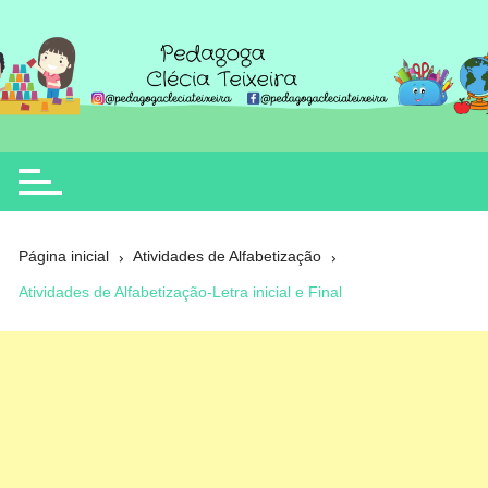
Ir
para
o
Clécia Teixeira
educação
conteúdo
Página inicial
Atividades de Alfabetização
Atividades de Alfabetização-Letra inicial e Final