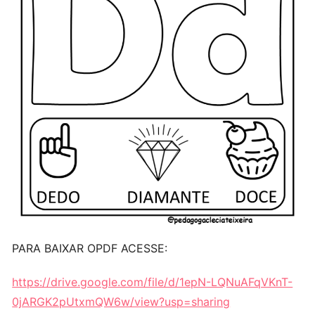
PARA BAIXAR OPDF ACESSE:
https://drive.google.com/file/d/1epN-LQNuAFqVKnT-
0jARGK2pUtxmQW6w/view?usp=sharing