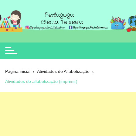
Ir
para
o
Clécia Teixeira
educação
conteúdo
Página inicial
Atividades de Alfabetização
Atividades de alfabetização (imprimir)