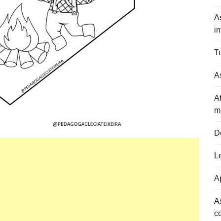
A
in
Tu
As
At
m
D
L
Ap
A
c