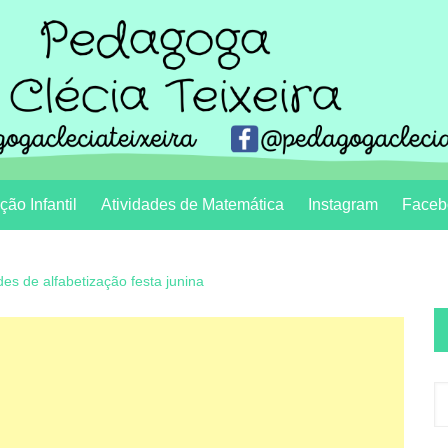
ão Infantil
Atividades de Matemática
Instagram
Faceb
des de alfabetização festa junina