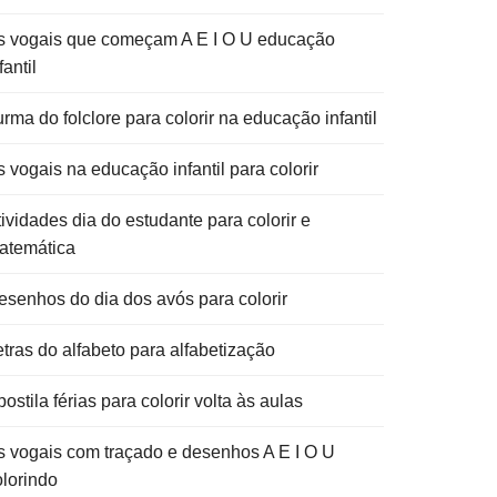
s vogais que começam A E I O U educação
fantil
rma do folclore para colorir na educação infantil
 vogais na educação infantil para colorir
ividades dia do estudante para colorir e
atemática
esenhos do dia dos avós para colorir
etras do alfabeto para alfabetização
ostila férias para colorir volta às aulas
s vogais com traçado e desenhos A E I O U
olorindo