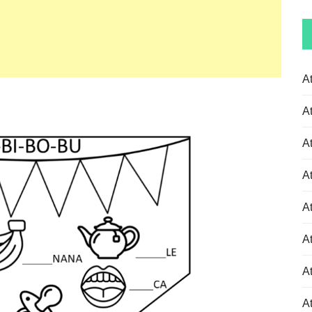
A
A
A
A
A
A
At
At