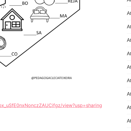
At
At
At
At
At
At
At
NRbx_uSfE0nxNonczZAUCifgz/view?usp=sharing
At
At