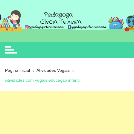
Ir
para
o
Clécia Teixeira
educação
conteúdo
Página inicial
Atividades Vogais
Atividades com vogais educação infantil