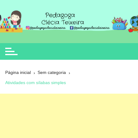
Ir
para
o
Clécia Teixeira
educação
conteúdo
Página inicial
Sem categoria
Atividades com sílabas simples