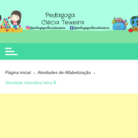
Ir
para
o
Clécia Teixeira
educação
conteúdo
Página inicial
Atividades de Alfabetização
Atividade interativa letra B