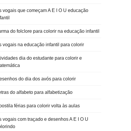
s vogais que começam A E I O U educação
fantil
rma do folclore para colorir na educação infantil
 vogais na educação infantil para colorir
ividades dia do estudante para colorir e
atemática
esenhos do dia dos avós para colorir
etras do alfabeto para alfabetização
ostila férias para colorir volta às aulas
s vogais com traçado e desenhos A E I O U
olorindo