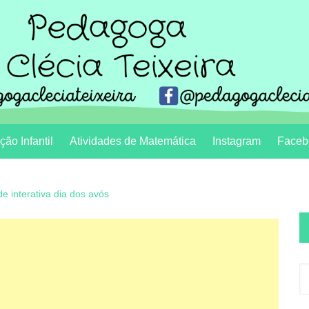
ão Infantil
Atividades de Matemática
Instagram
Faceb
de interativa dia dos avós