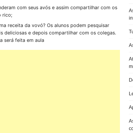
enderam com seus avós e assim compartilhar com os
A
 rico;
in
uma receita da vovó? Os alunos podem pesquisar
Tu
is deliciosas e depois compartilhar com os colegas.
a será feita em aula
As
At
m
D
L
Ap
A
c