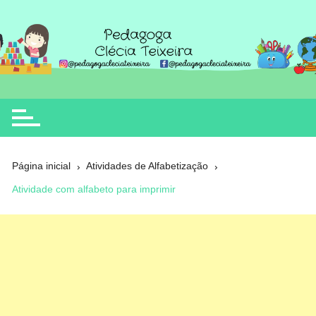
Ir
para
o
Clécia Teixeira
educação
conteúdo
Página inicial
Atividades de Alfabetização
Atividade com alfabeto para imprimir