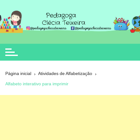
Ir
para
o
Clécia Teixeira
educação
conteúdo
Página inicial
Atividades de Alfabetização
Alfabeto interativo para imprimir