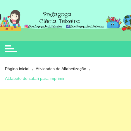
Ir
para
o
Clécia Teixeira
educação
conteúdo
Página inicial
Atividades de Alfabetização
ALfabeto do safari para imprimir