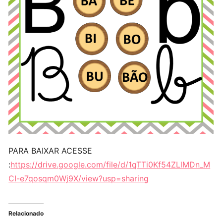
PARA BAIXAR ACESSE
:
https://drive.google.com/file/d/1qTTi0Kf54ZLlMDn_M
CI-e7qosqm0Wj9X/view?usp=sharing
Relacionado