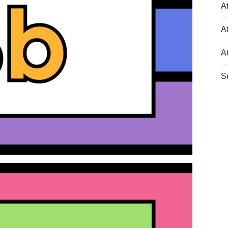
At
At
A
S