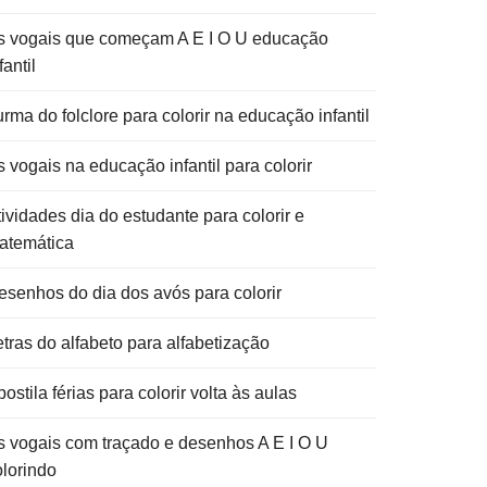
s vogais que começam A E I O U educação
fantil
rma do folclore para colorir na educação infantil
 vogais na educação infantil para colorir
ividades dia do estudante para colorir e
atemática
esenhos do dia dos avós para colorir
etras do alfabeto para alfabetização
ostila férias para colorir volta às aulas
s vogais com traçado e desenhos A E I O U
olorindo