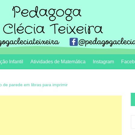
ão Infantil
Atividades de Matemática
Instagram
Faceb
o de parede em libras para imprimir