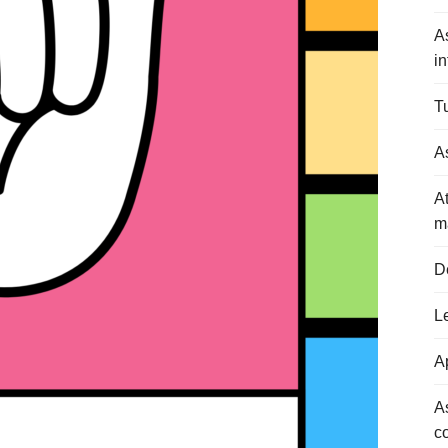
A
in
Tu
As
At
m
D
L
Ap
A
c