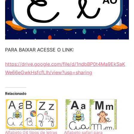
PARA BAIXAR ACESSE O LINK:
https://drive.google.com/file/d/1ndbBP0t4Ma9EkSaK
We66eGwkHsfcfLIh/view?usp=sharing
Relacionado
Alfabeto 04 tipos de letras
Alfabeto safari para