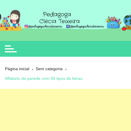
Ir
para
o
Clécia Teixeira
educação
conteúdo
Página inicial
Sem categoria
Alfabeto de parede com 04 tipos de letras