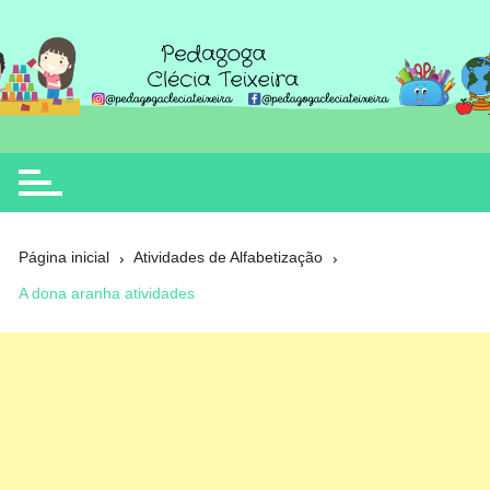
Ir
para
o
Clécia Teixeira
educação
conteúdo
Página inicial
Atividades de Alfabetização
A dona aranha atividades